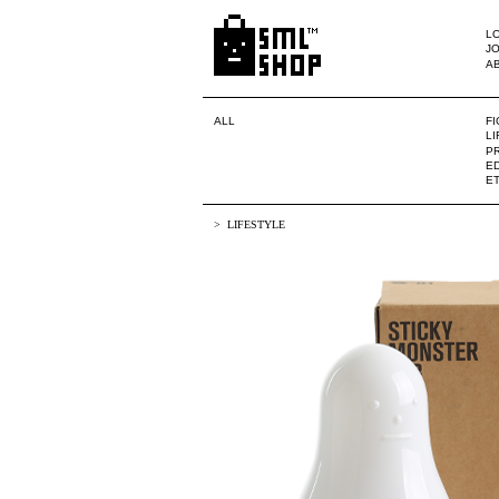
LO
JO
A
ALL
F
L
PR
ED
E
LIFESTYLE