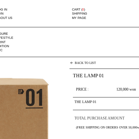
G IN
CART (
0
)
IN
SHIPPING
BOUT US
MY PAGE
IGURE
IFESTYLE
INT
ITION
TC
BACK TO LIST
THE LAMP 01
PRICE :
120,000
won
THE LAMP 01
TOTAL PURCHASE AMOUNT
(FREE SHIPPING ON ORDERS OVER 50,000w