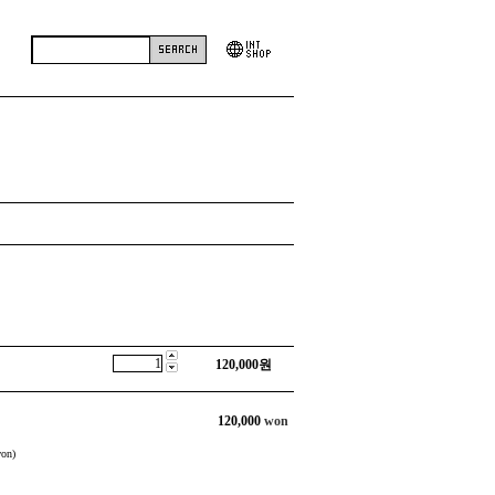
120,000
원
120,000
won
on)