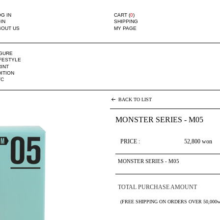
G IN
CART (
0
)
IN
SHIPPING
BOUT US
MY PAGE
IGURE
IFESTYLE
INT
ITION
TC
BACK TO LIST
MONSTER SERIES - M05
PRICE :
52,800
won
MONSTER SERIES - M05
TOTAL PURCHASE AMOUNT
(FREE SHIPPING ON ORDERS OVER 50,000w