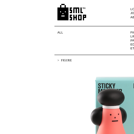
LO
JO
A
ALL
F
L
PR
ED
E
FIGURE