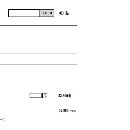
52,800
원
52,800
won
on)