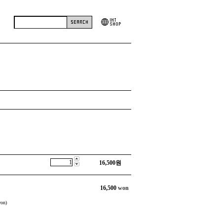
16,500
원
16,500
won
on)