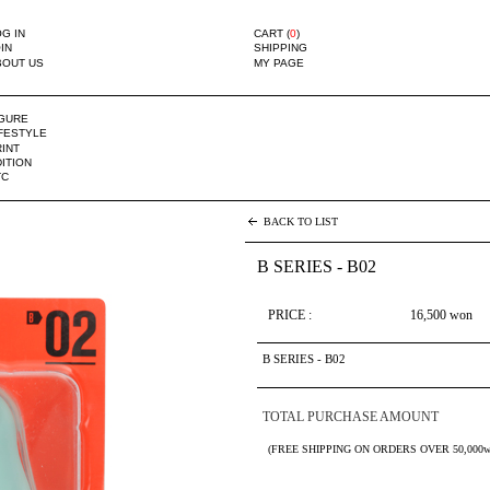
G IN
CART (
0
)
IN
SHIPPING
BOUT US
MY PAGE
IGURE
IFESTYLE
INT
ITION
TC
BACK TO LIST
B SERIES - B02
PRICE :
16,500
won
B SERIES - B02
TOTAL PURCHASE AMOUNT
(FREE SHIPPING ON ORDERS OVER 50,000w