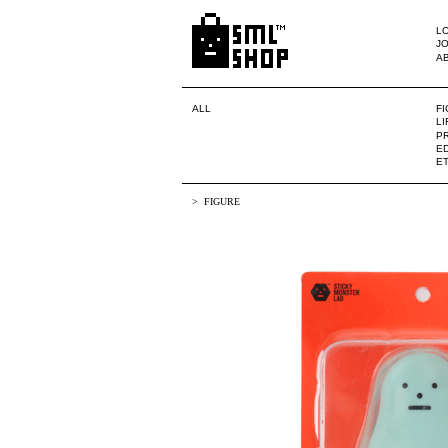
LO
JO
A
ALL
F
L
PR
ED
E
FIGURE