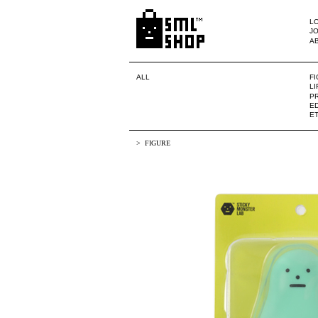
LO
JO
A
ALL
F
L
PR
ED
E
FIGURE