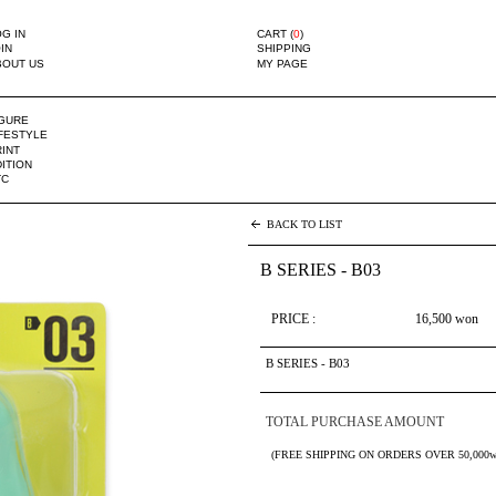
G IN
CART (
0
)
IN
SHIPPING
BOUT US
MY PAGE
IGURE
IFESTYLE
INT
ITION
TC
BACK TO LIST
B SERIES - B03
PRICE :
16,500
won
B SERIES - B03
TOTAL PURCHASE AMOUNT
(FREE SHIPPING ON ORDERS OVER 50,000w