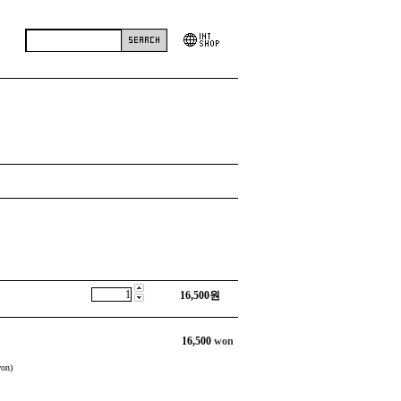
16,500
원
16,500
won
on)