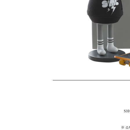
S1
※ 소