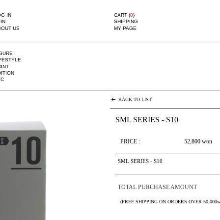
G IN
CART (
0
)
IN
SHIPPING
BOUT US
MY PAGE
IGURE
IFESTYLE
INT
ITION
TC
BACK TO LIST
SML SERIES - S10
PRICE :
52,800
won
SML SERIES - S10
TOTAL PURCHASE AMOUNT
(FREE SHIPPING ON ORDERS OVER 50,000w