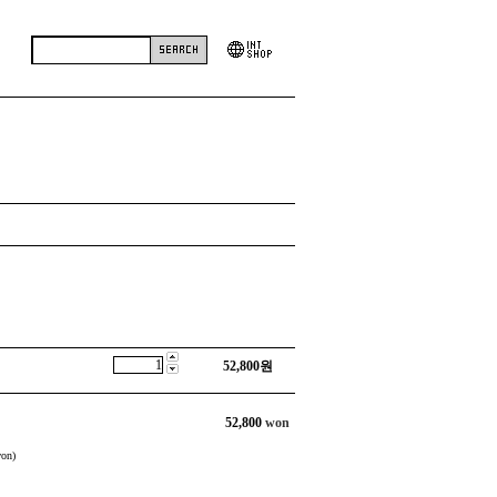
52,800
원
52,800
won
on)