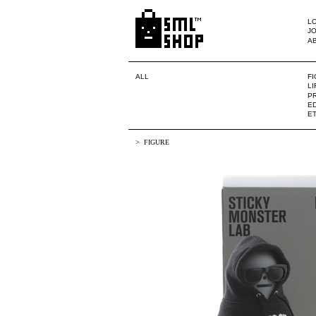
LO
JO
A
ALL
F
L
PR
ED
E
FIGURE