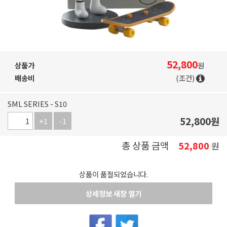
52,800
상품가
원
배송비
(조건)
SML SERIES - S10
52,800
원
+1
-1
총 상품 금액
52,800
원
상품이 품절되었습니다.
상세정보 새창 열기