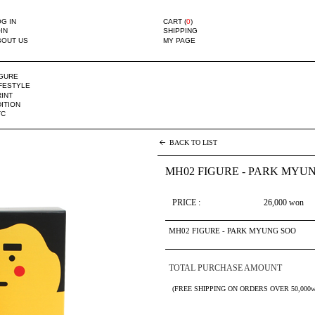
G IN
CART (
0
)
IN
SHIPPING
BOUT US
MY PAGE
IGURE
IFESTYLE
INT
ITION
TC
BACK TO LIST
MH02 FIGURE - PARK MYU
PRICE :
26,000
won
MH02 FIGURE - PARK MYUNG SOO
TOTAL PURCHASE AMOUNT
(FREE SHIPPING ON ORDERS OVER 50,000w