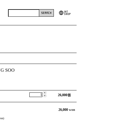
NG SOO
26,000
원
26,000
won
on)