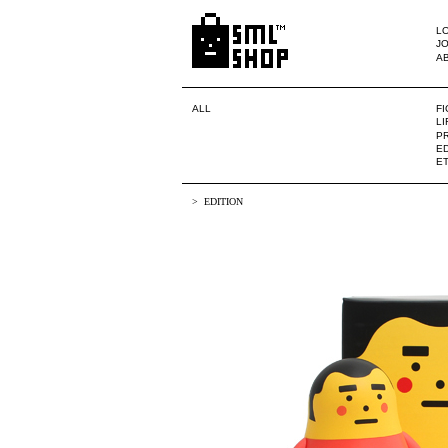
LO
JO
A
ALL
F
L
PR
ED
E
EDITION