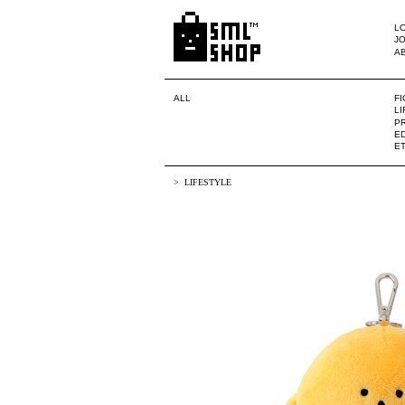
LO
JO
A
ALL
F
L
PR
ED
E
LIFESTYLE