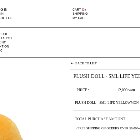
G IN
CART (
0
)
IN
SHIPPING
BOUT US
MY PAGE
IGURE
IFESTYLE
INT
ITION
TC
BACK TO LIST
PLUSH DOLL - SML LIFE Y
PRICE :
12,000
won
PLUSH DOLL - SML LIFE YELLOWMON 
TOTAL PURCHASE AMOUNT
(FREE SHIPPING ON ORDERS OVER 50,000w