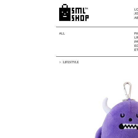
LO
JO
A
ALL
F
L
PR
ED
E
LIFESTYLE