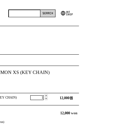
GMON XS (KEY CHAIN)
KEY CHAIN)
12,000
원
12,000
won
on)