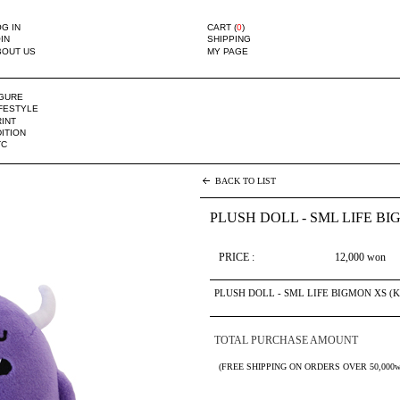
G IN
CART (
0
)
IN
SHIPPING
BOUT US
MY PAGE
IGURE
IFESTYLE
INT
ITION
TC
BACK TO LIST
PLUSH DOLL - SML LIFE BI
PRICE :
12,000
won
PLUSH DOLL - SML LIFE BIGMON XS (
TOTAL PURCHASE AMOUNT
(FREE SHIPPING ON ORDERS OVER 50,000w