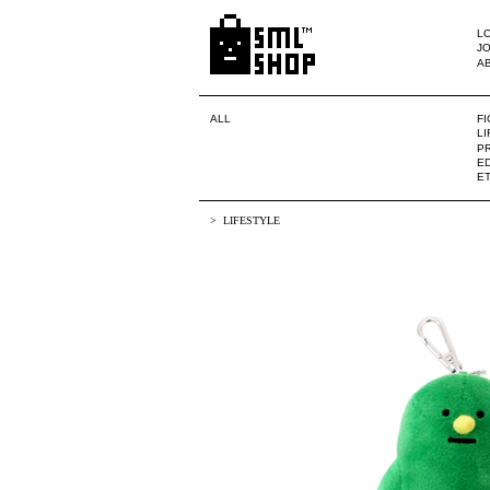
LO
JO
A
ALL
F
L
PR
ED
E
LIFESTYLE