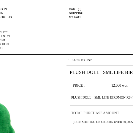
G IN
CART (
0
)
IN
SHIPPING
BOUT US
MY PAGE
IGURE
IFESTYLE
INT
ITION
TC
BACK TO LIST
PLUSH DOLL - SML LIFE B
PRICE :
12,000
won
PLUSH DOLL - SML LIFE BIRDMON XS 
TOTAL PURCHASE AMOUNT
(FREE SHIPPING ON ORDERS OVER 50,000w