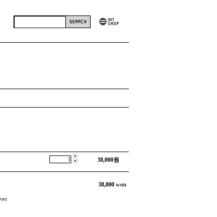
38,000
원
38,000
won
on)