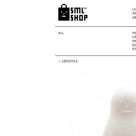
LO
JO
A
ALL
F
L
PR
ED
E
LIFESTYLE