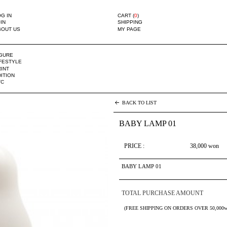
G IN
CART (
0
)
IN
SHIPPING
BOUT US
MY PAGE
IGURE
IFESTYLE
INT
ITION
TC
BACK TO LIST
BABY LAMP 01
PRICE :
38,000
won
BABY LAMP 01
TOTAL PURCHASE AMOUNT
(FREE SHIPPING ON ORDERS OVER 50,000w