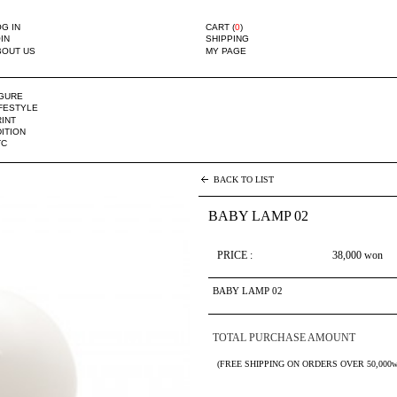
G IN
CART (
0
)
IN
SHIPPING
BOUT US
MY PAGE
IGURE
IFESTYLE
INT
ITION
TC
BACK TO LIST
BABY LAMP 02
PRICE :
38,000
won
BABY LAMP 02
TOTAL PURCHASE AMOUNT
(FREE SHIPPING ON ORDERS OVER 50,000w