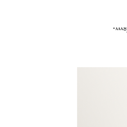
* AAA