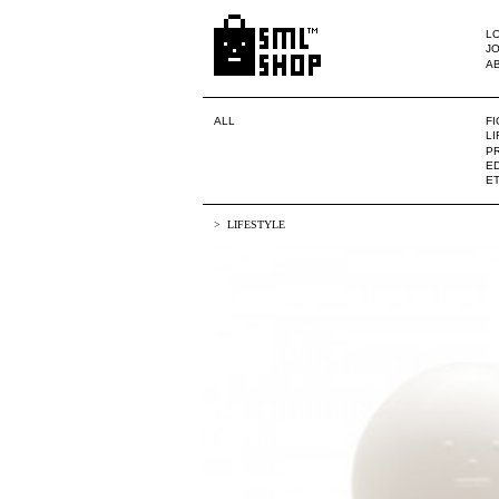
LO
JO
A
ALL
F
L
PR
ED
E
LIFESTYLE