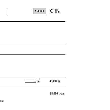
38,000
원
38,000
won
on)