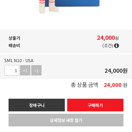
24,000
상품가
원
배송비
(조건)
SML N10 - USA
24,000
원
+1
-1
총 상품 금액
24,000
원
장바구니
구매하기
상세정보 새창 열기