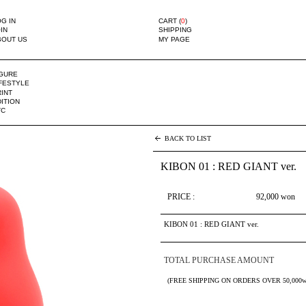
G IN
CART (
0
)
IN
SHIPPING
BOUT US
MY PAGE
IGURE
IFESTYLE
INT
ITION
TC
BACK TO LIST
KIBON 01 : RED GIANT ver.
PRICE :
92,000
won
KIBON 01 : RED GIANT ver.
TOTAL PURCHASE AMOUNT
(FREE SHIPPING ON ORDERS OVER 50,000w