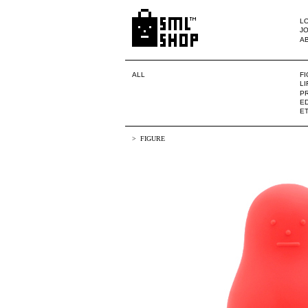
LO
JO
A
ALL
F
L
PR
ED
E
FIGURE