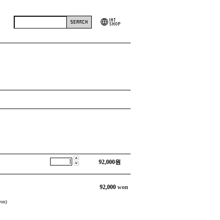
92,000
원
92,000
won
on)