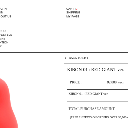
G IN
CART (
0
)
IN
SHIPPING
BOUT US
MY PAGE
IGURE
IFESTYLE
INT
ITION
TC
BACK TO LIST
KIBON 01 : RED GIANT ver.
PRICE :
92,000
won
KIBON 01 : RED GIANT ver.
TOTAL PURCHASE AMOUNT
(FREE SHIPPING ON ORDERS OVER 50,000w