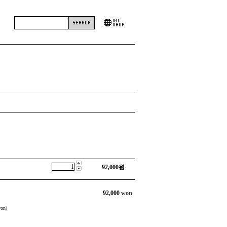
92,000
원
92,000
won
on)