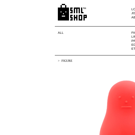
LO
JO
A
ALL
F
L
PR
ED
E
FIGURE