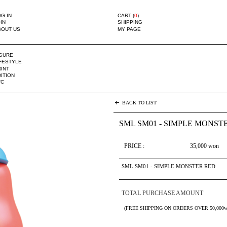
G IN
CART (
0
)
IN
SHIPPING
BOUT US
MY PAGE
IGURE
IFESTYLE
INT
ITION
TC
BACK TO LIST
SML SM01 - SIMPLE MONST
PRICE :
35,000
won
SML SM01 - SIMPLE MONSTER RED
TOTAL PURCHASE AMOUNT
(FREE SHIPPING ON ORDERS OVER 50,000w