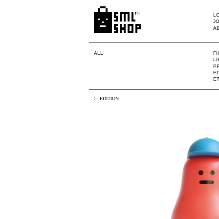
LO
JO
A
ALL
F
L
PR
ED
E
EDITION