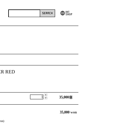
ER RED
35,000
원
35,000
won
on)