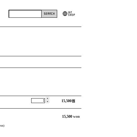
15,500
원
15,500
won
on)