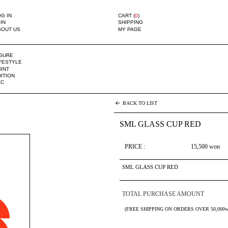
G IN
CART (
0
)
IN
SHIPPING
BOUT US
MY PAGE
IGURE
IFESTYLE
INT
ITION
TC
BACK TO LIST
SML GLASS CUP RED
PRICE :
15,500
won
SML GLASS CUP RED
TOTAL PURCHASE AMOUNT
(FREE SHIPPING ON ORDERS OVER 50,000w