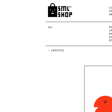
LO
JO
A
ALL
F
L
PR
ED
E
LIFESTYLE