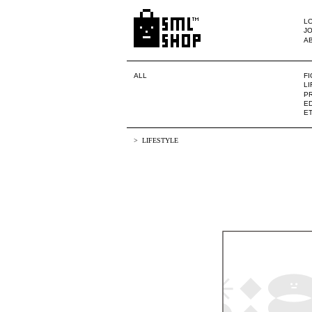
LO
JO
A
ALL
F
L
PR
ED
E
LIFESTYLE