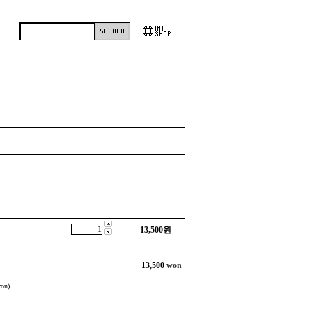
13,500
원
13,500
won
on)