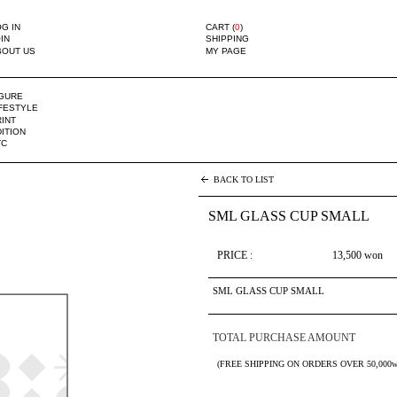
G IN
CART (
0
)
IN
SHIPPING
BOUT US
MY PAGE
IGURE
IFESTYLE
INT
ITION
TC
BACK TO LIST
SML GLASS CUP SMALL
PRICE :
13,500
won
SML GLASS CUP SMALL
TOTAL PURCHASE AMOUNT
(FREE SHIPPING ON ORDERS OVER 50,000w