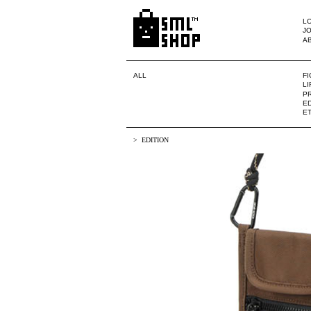
LO
JO
A
ALL
F
L
PR
ED
E
EDITION