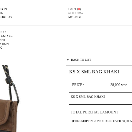
G IN
CART (
0
)
IN
SHIPPING
BOUT US
MY PAGE
IGURE
IFESTYLE
INT
ITION
TC
BACK TO LIST
KS X SML BAG KHAKI
PRICE :
38,000
won
KS X SML BAG KHAKI
TOTAL PURCHASE AMOUNT
(FREE SHIPPING ON ORDERS OVER 50,000w