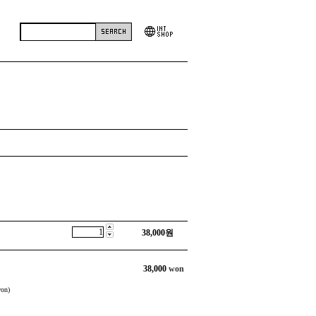
38,000
원
38,000
won
on)