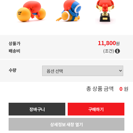
11,800
상품가
원
배송비
(조건)
수량
총 상품 금액
0
원
장바구니
구매하기
상세정보 새창 열기