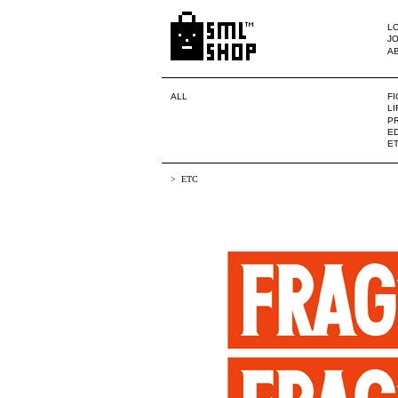
LO
JO
A
ALL
F
L
PR
ED
E
ETC