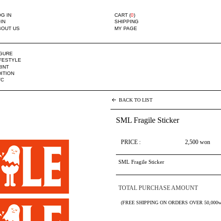
G IN
CART (
0
)
IN
SHIPPING
BOUT US
MY PAGE
IGURE
IFESTYLE
INT
ITION
TC
BACK TO LIST
SML Fragile Sticker
PRICE :
2,500
won
SML Fragile Sticker
TOTAL PURCHASE AMOUNT
(FREE SHIPPING ON ORDERS OVER 50,000w