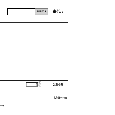
2,500
원
2,500
won
on)