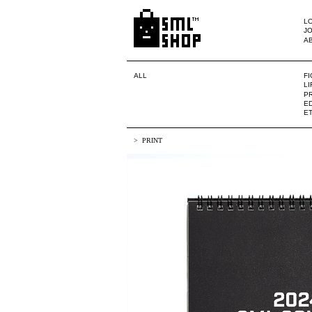
LO
JO
A
ALL
F
L
PR
ED
E
PRINT