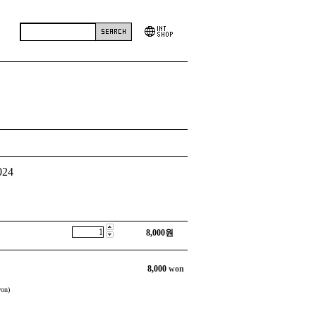
24
8,000
원
8,000
won
on)