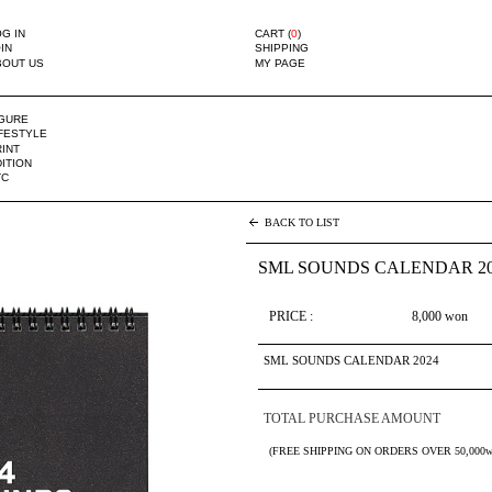
G IN
CART (
0
)
IN
SHIPPING
BOUT US
MY PAGE
IGURE
IFESTYLE
INT
ITION
TC
BACK TO LIST
SML SOUNDS CALENDAR 20
PRICE :
8,000
won
SML SOUNDS CALENDAR 2024
TOTAL PURCHASE AMOUNT
(FREE SHIPPING ON ORDERS OVER 50,000w