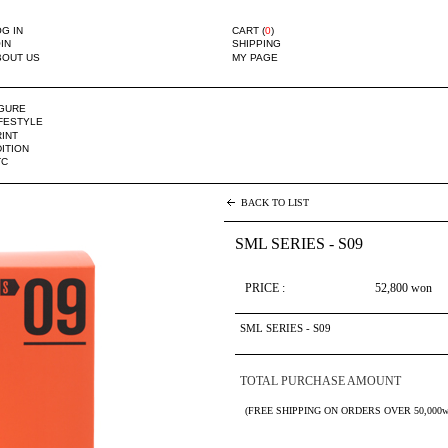
G IN
CART (
0
)
IN
SHIPPING
BOUT US
MY PAGE
IGURE
IFESTYLE
INT
ITION
TC
BACK TO LIST
SML SERIES - S09
PRICE :
52,800
won
SML SERIES - S09
TOTAL PURCHASE AMOUNT
(FREE SHIPPING ON ORDERS OVER 50,000w