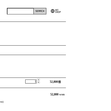
52,800
원
52,800
won
on)