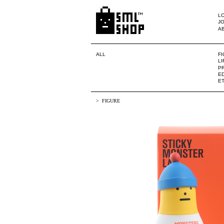
LO
JO
A
ALL
F
L
PR
ED
E
FIGURE