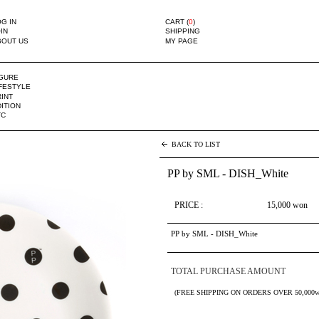
G IN
CART (
0
)
IN
SHIPPING
BOUT US
MY PAGE
IGURE
IFESTYLE
INT
ITION
TC
BACK TO LIST
PP by SML - DISH_White
PRICE :
15,000
won
PP by SML - DISH_White
TOTAL PURCHASE AMOUNT
(FREE SHIPPING ON ORDERS OVER 50,000w