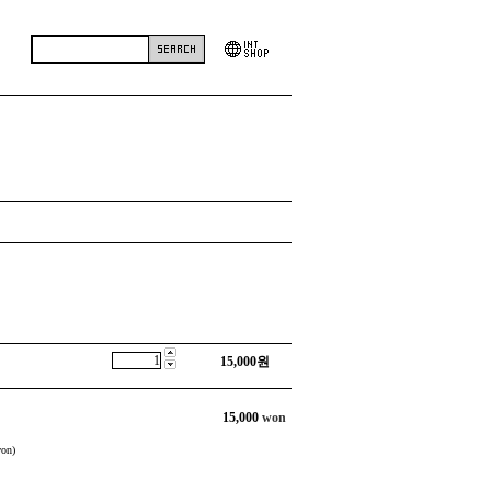
15,000
원
15,000
won
on)