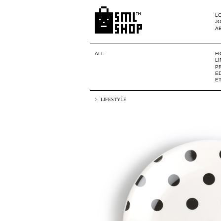
LO
JO
A
ALL
F
L
PR
ED
E
LIFESTYLE