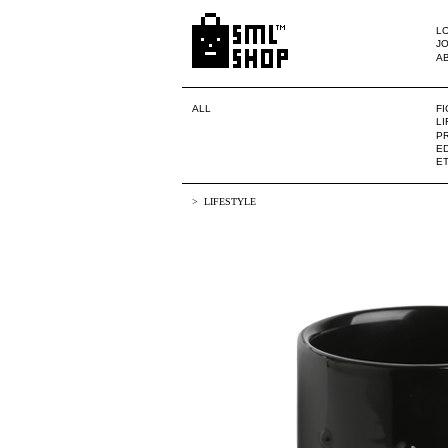
LO
JO
A
ALL
F
L
PR
ED
E
LIFESTYLE