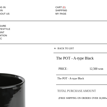
G IN
CART (
0
)
IN
SHIPPING
BOUT US
MY PAGE
IGURE
IFESTYLE
INT
ITION
TC
BACK TO LIST
The POT - A-type Black
PRICE :
12,500
won
The POT - A-type Black
TOTAL PURCHASE AMOUNT
(FREE SHIPPING ON ORDERS OVER 50,000w