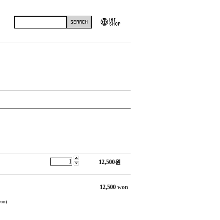
12,500
원
12,500
won
on)