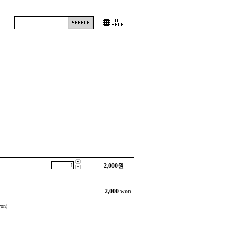
2,000
원
2,000
won
on)