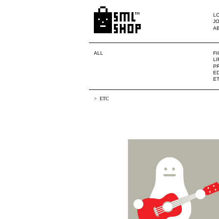
LO
JO
A
ALL
F
L
PR
ED
E
ETC