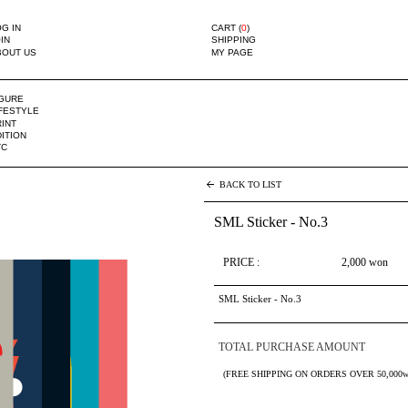
G IN
CART (
0
)
IN
SHIPPING
BOUT US
MY PAGE
IGURE
IFESTYLE
INT
ITION
TC
BACK TO LIST
SML Sticker - No.3
PRICE :
2,000
won
SML Sticker - No.3
TOTAL PURCHASE AMOUNT
(FREE SHIPPING ON ORDERS OVER 50,000w