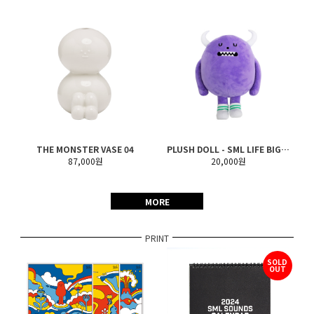
THE MONSTER VASE 04
PLUSH DOLL - SML LIFE BIGMON (S, M, L)
87,000원
20,000원
MORE
PRINT
SOLD
OUT