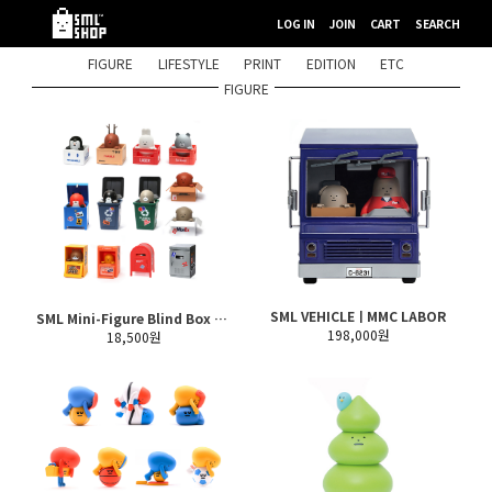
LOG IN
JOIN
CART
SEARCH
FIGURE
LIFESTYLE
PRINT
EDITION
ETC
FIGURE
SML VEHICLEㅣMMC LABOR
SML Mini-Figure Blind Box Vol 5. : BOX SERIES
198,000원
18,500원