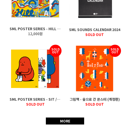
SML POSTER SERIES - HILL / SEA / SKY
SML SOUNDS CALENDAR 2024
12,000원
SOLD OUT
SOLD
SOLD
OUT
OUT
SML POSTER SERIES - SIT / WALK / HUG
그림책 - 숲으로 간 몬스터 (개정판)
SOLD OUT
SOLD OUT
MORE