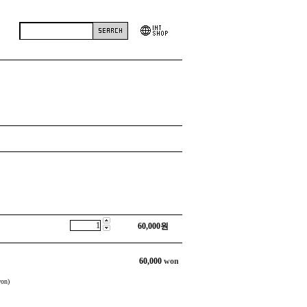
60,000
원
60,000
won
on)