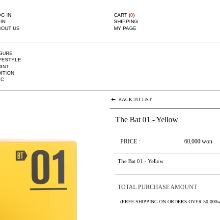
G IN
CART (
0
)
IN
SHIPPING
BOUT US
MY PAGE
IGURE
IFESTYLE
INT
ITION
TC
BACK TO LIST
The Bat 01 - Yellow
PRICE :
60,000
won
The Bat 01 - Yellow
TOTAL PURCHASE AMOUNT
(FREE SHIPPING ON ORDERS OVER 50,000w