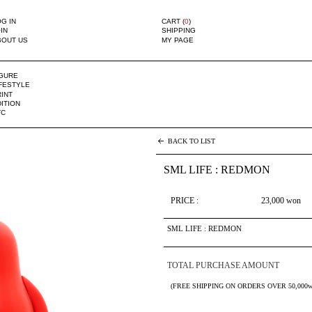
G IN
CART (
0
)
IN
SHIPPING
BOUT US
MY PAGE
IGURE
IFESTYLE
INT
ITION
TC
BACK TO LIST
SML LIFE : REDMON
PRICE :
23,000
won
SML LIFE : REDMON
TOTAL PURCHASE AMOUNT
(FREE SHIPPING ON ORDERS OVER 50,000w