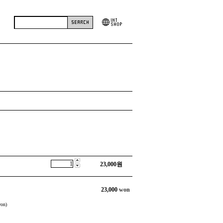
23,000
원
23,000
won
on)