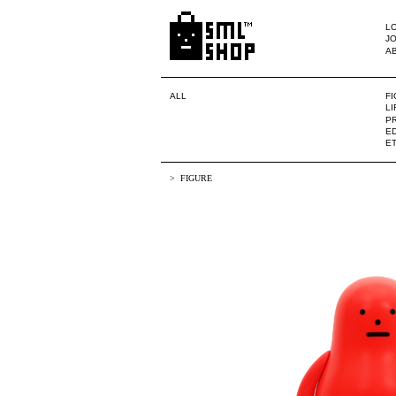
LO
JO
A
ALL
F
L
PR
ED
E
FIGURE