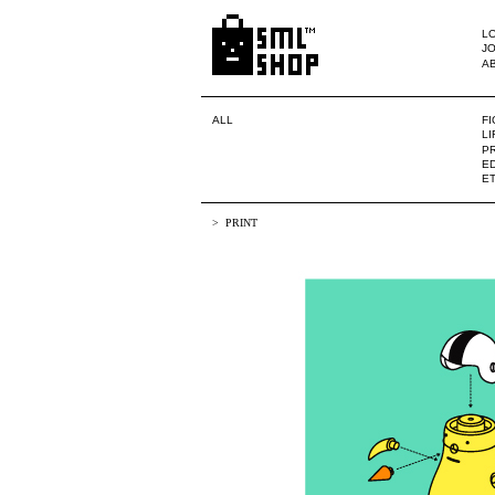
LO
JO
A
ALL
F
L
PR
ED
E
PRINT