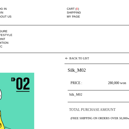
G IN
CART (
0
)
IN
SHIPPING
BOUT US
MY PAGE
IGURE
IFESTYLE
INT
ITION
TC
BACK TO LIST
Silk_M02
PRICE :
280,000
won
Silk_M02
TOTAL PURCHASE AMOUNT
(FREE SHIPPING ON ORDERS OVER 50,000w