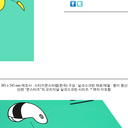
 385 x 545 mm 제조사 : 스티키몬스터랩(한국) 구성 : 실크스크린 재료/재질 : 종이 원산
단편 "몬스터즈"의 오리지널 실크스크린 시리즈. * 액자 미포함