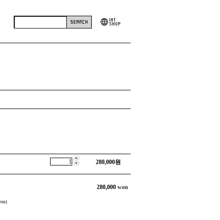
280,000
원
280,000
won
on)