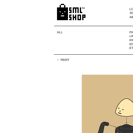
LO
JO
A
ALL
F
L
PR
ED
E
PRINT