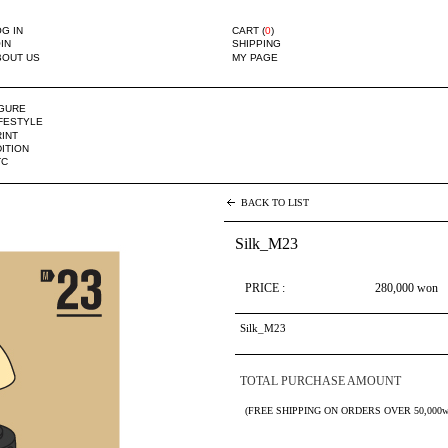
G IN
CART (
0
)
IN
SHIPPING
BOUT US
MY PAGE
IGURE
IFESTYLE
INT
ITION
TC
BACK TO LIST
Silk_M23
PRICE :
280,000
won
Silk_M23
TOTAL PURCHASE AMOUNT
(FREE SHIPPING ON ORDERS OVER 50,000w