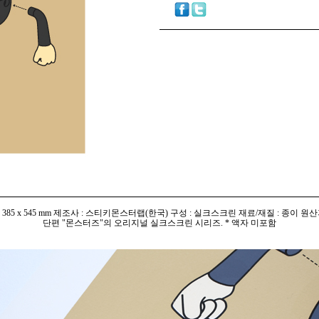
 385 x 545 mm 제조사 : 스티키몬스터랩(한국) 구성 : 실크스크린 재료/재질 : 종이 원산
단편 "몬스터즈"의 오리지널 실크스크린 시리즈. * 액자 미포함