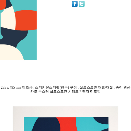
 285 x 495 mm 제조사 : 스티키몬스터랩(한국) 구성 : 실크스크린 재료/재질 : 종이 원산
카모 몬스터 실크스크린 시리즈 * 액자 미포함