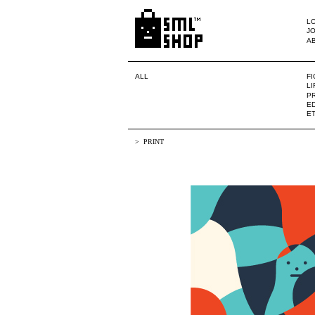
LO
JO
A
ALL
F
L
PR
ED
E
PRINT