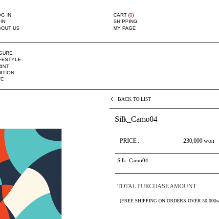
G IN
CART (
0
)
IN
SHIPPING
BOUT US
MY PAGE
IGURE
IFESTYLE
INT
ITION
TC
BACK TO LIST
Silk_Camo04
PRICE :
230,000
won
Silk_Camo04
TOTAL PURCHASE AMOUNT
(FREE SHIPPING ON ORDERS OVER 50,000w