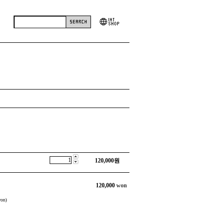
120,000
원
120,000
won
on)