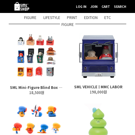
LOG IN
JOIN
CART
SEARCH
FIGURE
LIFESTYLE
PRINT
EDITION
ETC
FIGURE
SML VEHICLEㅣMMC LABOR
SML Mini-Figure Blind Box Vol 5. : BOX SERIES
198,000원
18,500원