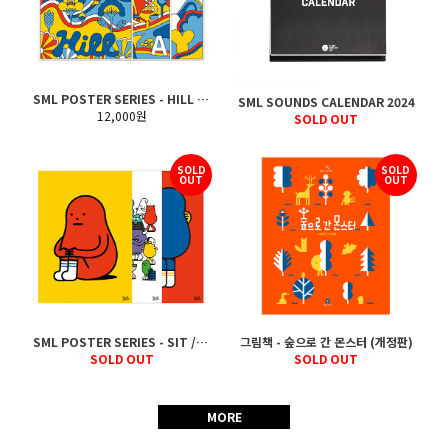
SML POSTER SERIES - HILL / SEA / SKY
SML SOUNDS CALENDAR 2024
12,000원
SOLD OUT
SOLD
SOLD
OUT
OUT
SML POSTER SERIES - SIT / WALK / HUG
그림책 - 숲으로 간 몬스터 (개정판)
SOLD OUT
SOLD OUT
MORE