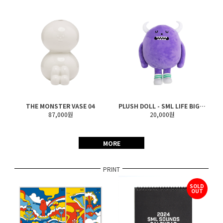
THE MONSTER VASE 04
PLUSH DOLL - SML LIFE BIGMON (S, M, L)
87,000원
20,000원
MORE
PRINT
SOLD
OUT